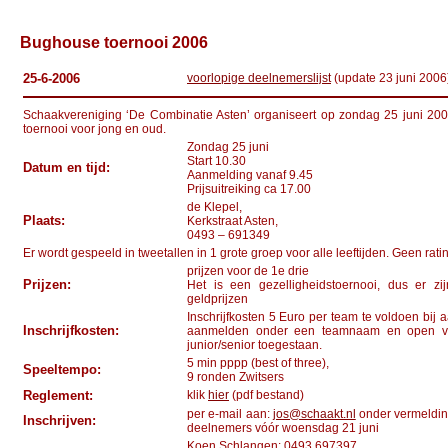
Bughouse toernooi 2006
25-6-2006
voorlopige deelnemerslijst
(update 23 juni 2006
Schaakvereniging ‘De Combinatie Asten’ organiseert op zondag 25 juni 20
toernooi voor jong en oud.
Zondag 25 juni
Start 10.30
Datum en tijd:
Aanmelding vanaf 9.45
Prijsuitreiking ca 17.00
de Klepel,
Plaats:
Kerkstraat Asten,
0493 – 691349
Er wordt gespeeld in tweetallen in 1 grote groep voor alle leeftijden. Geen rat
prijzen voor de 1e drie
Prijzen:
Het is een gezelligheidstoernooi, dus er zij
geldprijzen
Inschrijfkosten 5 Euro per team te voldoen bij
Inschrijfkosten:
aanmelden onder een teamnaam en open vo
junior/senior toegestaan.
5 min pppp (best of three),
Speeltempo:
9 ronden Zwitsers
Reglement:
klik
hier
(pdf bestand)
per e-mail aan:
jos@schaakt.nl
onder vermeldi
Inschrijven:
deelnemers vóór woensdag 21 juni
Koen Schlangen: 0493 697397