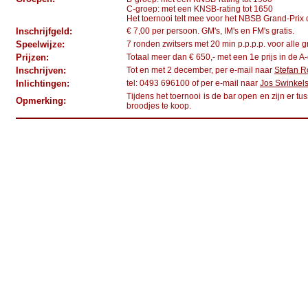
C-groep: met een KNSB-rating tot 1650
Het toernooi telt mee voor het NBSB Grand-Prix ci
Inschrijfgeld:
€ 7,00 per persoon. GM's, IM's en FM's gratis.
Speelwijze:
7 ronden zwitsers met 20 min p.p.p.p. voor alle 
Prijzen:
Totaal meer dan € 650,- met een 1e prijs in de A
Inschrijven:
Tot en met 2 december, per e-mail naar
Stefan R
Inlichtingen:
tel: 0493 696100 of per e-mail naar
Jos Swinkel
Tijdens het toernooi is de bar open en zijn er 
Opmerking:
broodjes te koop.