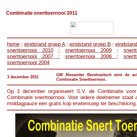
Combinatie snerttoernooi 2011
home
;
eindstand groep A
;
eindstand groep B
;
eindstan
snerttoernooi 2010
;
snerttoernooi 2009
;
snert
snerttoernooi 2007
;
snerttoernooi 2006
;
sner
snerttoernooi 2004
GM Alexander Berelowitsch wint de ach
3 december 2011
Combinatie Snerttoernooi.
Op 3 december organiseert S.V. de Combinatie voor
Combinatie snerttoernooi. Voor iedere deelnemer staat 
middagpauze een gratis kop erwtensoep ter beschikking.