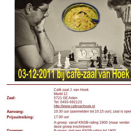
Café zaal J. van Hoek
Markt 12
Zaal:
5721 GE Asten
Tel: 0493-692123
http://www.cafevanhoek.nl
Aanvang:
10.30 uur (aanmelden tot 10.15 uur); zaal is ope
Prijsuitreiking:
17.00 uur
A-groep: vanaf KNSB-rating 1900 (maar verder 
deze groep inschrijven)
Groepen:
B-groep: met een KNSB-rating tot 1900